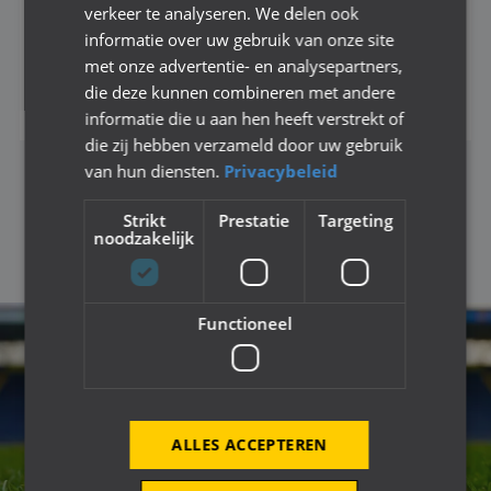
verkeer te analyseren. We delen ook
SPEELRONDE 2 GTB 22-10-2025
informatie over uw gebruik van onze site
55 Foto's
met onze advertentie- en analysepartners,
die deze kunnen combineren met andere
Bekijk dit fotoalbum
informatie die u aan hen heeft verstrekt of
die zij hebben verzameld door uw gebruik
van hun diensten.
Privacybeleid
«
‹
1
2
3
4
5
6
8
9
›
»
Strikt
Prestatie
Targeting
noodzakelijk
Functioneel
ALLES ACCEPTEREN