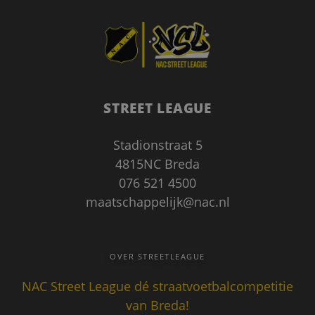
STREET LEAGUE
Google Privacy Policy
Stadionstraat 5
4815NC Breda
076 521 4500
maatschappelijk@nac.nl
CookieScriptConsent
1 maand
CookieScript
www.nacstreetleague.nl
OVER STREETLEAGUE
NAC Street League dé straatvoetbalcompetitie
van Breda!