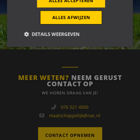
ALLES ACCEPTEREN
ALLES AFWIJZEN
DETAILS WEERGEVEN
Strikt noodzakelijk
Prestatie
Targeting
Functioneel
MEER WETEN?
NEEM GERUST
Strikt noodzakelijke cookies maken de
CONTACT OP
kernfunctionaliteiten van de website mogelijk, zoals
gebruikersaanmelding en accountbeheer. De
WE HOREN GRAAG VAN JE!
website kan niet goed worden gebruikt zonder de
strikt noodzakelijke cookies.
076 521 4500
Naam
Aanbieder
/
Domein
Vervaldatum
maatschappelijk@nac.nl
PHPSESSID
Sessie
PHP.net
www.nacstreetleague.nl
CONTACT OPNEMEN