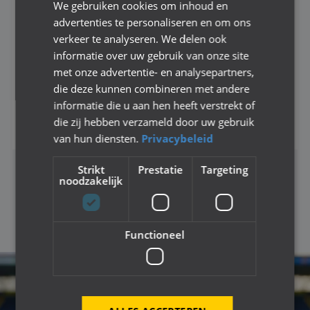
We gebruiken cookies om inhoud en
advertenties te personaliseren en om ons
verkeer te analyseren. We delen ook
informatie over uw gebruik van onze site
FOTOALBUM FINALEDAG NAC (LADIES)
STREET LEAGUE 2023-2024
met onze advertentie- en analysepartners,
die deze kunnen combineren met andere
29 Foto's
informatie die u aan hen heeft verstrekt of
die zij hebben verzameld door uw gebruik
Bekijk dit fotoalbum
van hun diensten.
Privacybeleid
Strikt
Prestatie
Targeting
noodzakelijk
«
‹
1
2
3
4
5
6
8
9
›
»
Functioneel