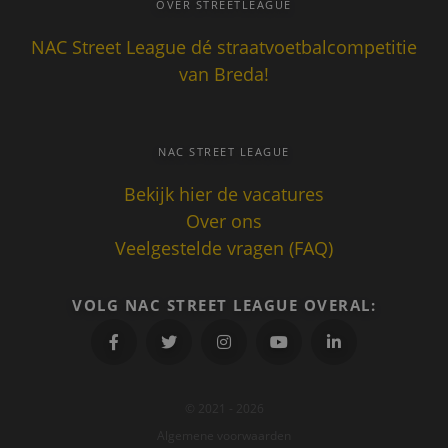
OVER STREETLEAGUE
NAC Street League dé straatvoetbalcompetitie
van Breda!
NAC STREET LEAGUE
Aanbieder
/
Naam
Vervaldatum
Omschrij
Domein
Bekijk hier de vacatures
_gid
1 dag
Deze coo
Google LLC
Over ons
geplaatst
.nacstreetleague.nl
Google An
Veelgestelde vragen (FAQ)
Het slaat
unieke w
voor elke
pagina e
VOLG NAC STREET LEAGUE OVERAL:
deze bij 
gebruikt
paginawe
te tellen 
houden.
_gat_UA-
.nacstreetleague.nl
1 minuut
Dit is een
70357427-1
patroont
© 2021 - 2026
cookie in
Algemene voorwaarden
door Goo