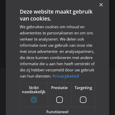
CONTACT OP
×
Deze website maakt gebruik
WE HOREN GRAAG VAN JE!
van cookies.
076 521 4500
We gebruiken cookies om inhoud en
maatschappelijk@nac.nl
advertenties te personaliseren en om ons
verkeer te analyseren. We delen ook
informatie over uw gebruik van onze site
CONTACT OPNEMEN
met onze advertentie- en analysepartners,
die deze kunnen combineren met andere
informatie die u aan hen heeft verstrekt of
die zij hebben verzameld door uw gebruik
van hun diensten.
Privacybeleid
Strikt
Prestatie
Targeting
noodzakelijk
STREET LEAGUE
Functioneel