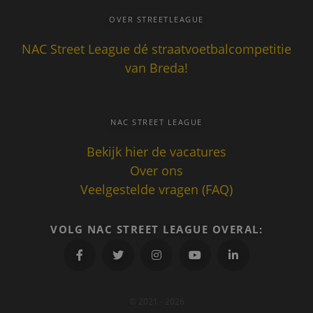
geplaatst
.nacstreetleague.nl
Google An
OVER STREETLEAGUE
Het slaat
unieke w
NAC Street League dé straatvoetbalcompetitie
voor elke
pagina e
van Breda!
deze bij 
gebruikt
paginawe
te tellen 
houden.
NAC STREET LEAGUE
_gat_UA-
.nacstreetleague.nl
1 minuut
Dit is een
70357427-1
patroont
cookie in
Bekijk hier de vacatures
door Goo
Analytics
Over ons
het
patroone
Veelgestelde vragen (FAQ)
de naam 
unieke
identite
bevat van
VOLG NAC STREET LEAGUE OVERAL:
account o
website 
het betre
heeft. Het
variatie o
cookie di
gebruikt
© 2021 - 2026
hoeveelh
gegevens