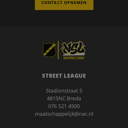
CONTACT OPNEMEN
Google Privacy Policy
CookieScriptConsent
1 maand
CookieScript
www.nacstreetleague.nl
STREET LEAGUE
Stadionstraat 5
4815NC Breda
076 521 4500
maatschappelijk@nac.nl
Aanbieder
/
Naam
Vervaldatum
Omschrij
Domein
_gid
1 dag
Deze coo
Google LLC