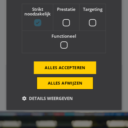
Strikt
Prestatie
Targeting
noodzakelijk
KICK-OFF 2 NOVEMBER OOSTERHOUT
Functioneel
48 Foto's
Bekijk dit fotoalbum
ALLES ACCEPTEREN
BEKIJK MEER FOTOALBUMS
ALLES AFWIJZEN
DETAILS WEERGEVEN
Strikt noodzakelijk
Prestatie
Targeting