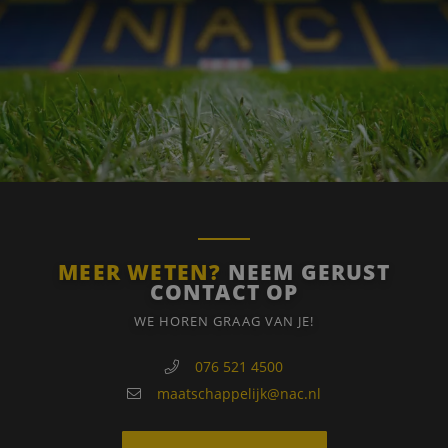
Functioneel
Strikt noodzakelijke cookies maken de
kernfunctionaliteiten van de website mogelijk, zoals
gebruikersaanmelding en accountbeheer. De
website kan niet goed worden gebruikt zonder de
strikt noodzakelijke cookies.
Naam
Aanbieder
/
Domein
Vervaldatum
PHPSESSID
Sessie
PHP.net
www.nacstreetleague.nl
MEER WETEN?
NEEM GERUST
CONTACT OP
WE HOREN GRAAG VAN JE!
076 521 4500
maatschappelijk@nac.nl