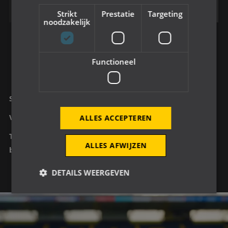
12
Hoge Waai 7B
0
Strikt
Prestatie
Targeting
noodzakelijk
Functioneel
School heeft de buurtbijdrage goed georganiseerd
Verslag en foto’s zijn binnen 3 dagen ingeleverd
ALLES ACCEPTEREN
Team draagt NAC Street League tenue tijdens
ALLES AFWIJZEN
buurtbijdrage
DETAILS WEERGEVEN
Strikt noodzakelijk
Prestatie
Targeting