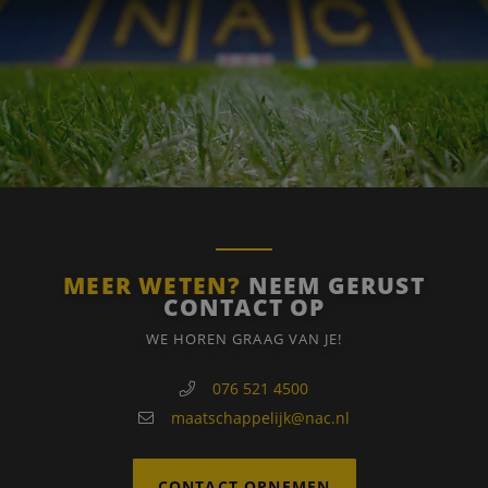
Functioneel
Strikt noodzakelijke cookies maken de
kernfunctionaliteiten van de website mogelijk, zoals
gebruikersaanmelding en accountbeheer. De
website kan niet goed worden gebruikt zonder de
strikt noodzakelijke cookies.
Naam
Aanbieder
/
Domein
Vervaldatum
PHPSESSID
Sessie
PHP.net
www.nacstreetleague.nl
MEER WETEN?
NEEM GERUST
CONTACT OP
WE HOREN GRAAG VAN JE!
076 521 4500
maatschappelijk@nac.nl
CONTACT OPNEMEN