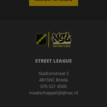
Google Privacy Policy
CookieScriptConsent
1 maand
CookieScript
www.nacstreetleague.nl
STREET LEAGUE
Stadionstraat 5
4815NC Breda
076 521 4500
maatschappelijk@nac.nl
Aanbieder
/
Naam
Vervaldatum
Omschrij
Domein
_gid
1 dag
Deze coo
Google LLC