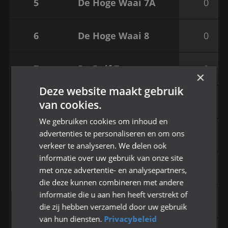
5
De Hoge Waai 7A
0
6
De Hoge Waai 8
0
7
De Ruif 7
0
×
Deze website maakt gebruik
8
De Ruif 8
0
van cookies.
We gebruiken cookies om inhoud en
advertenties te personaliseren en om ons
9
De Vuurvlinder 7/8
0
verkeer te analyseren. We delen ook
informatie over uw gebruik van onze site
10
KC T'Veer 7A
0
met onze advertentie- en analysepartners,
die deze kunnen combineren met andere
informatie die u aan hen heeft verstrekt of
11
KC T'Veer 7B
0
die zij hebben verzameld door uw gebruik
van hun diensten.
Privacybeleid