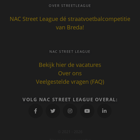
geplaatst
.nacstreetleague.nl
OVER STREETLEAGUE
Google An
Het slaat
unieke w
NAC Street League dé straatvoetbalcompetitie
voor elke
pagina e
van Breda!
deze bij 
gebruikt
paginawe
te tellen 
houden.
NAC STREET LEAGUE
_gat_UA-
.nacstreetleague.nl
1 minuut
Dit is een
70357427-1
patroont
Bekijk hier de vacatures
cookie in
door Goo
Over ons
Analytics
het
Veelgestelde vragen (FAQ)
patroone
de naam 
unieke
identite
bevat van
VOLG NAC STREET LEAGUE OVERAL:
account o
website 
het betre
heeft. Het
variatie o
cookie di
gebruikt
© 2021 - 2026
hoeveelh
gegevens