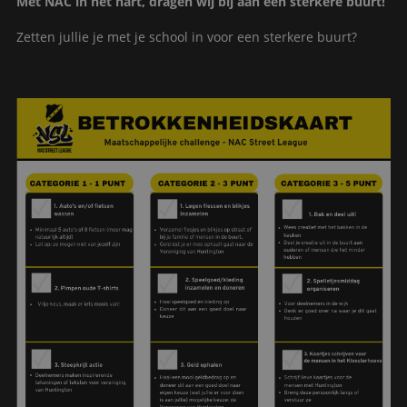
Met NAC in het hart, dragen wij bij aan een sterkere buurt!
Zetten jullie je met je school in voor een sterkere buurt?