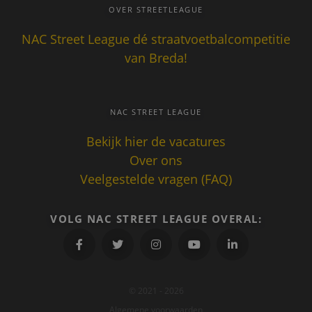
OVER STREETLEAGUE
NAC Street League dé straatvoetbalcompetitie
van Breda!
NAC STREET LEAGUE
Aanbieder
/
Naam
Vervaldatum
Omschrij
Domein
Bekijk hier de vacatures
_gid
1 dag
Deze coo
Google LLC
Over ons
geplaatst
.nacstreetleague.nl
Google An
Veelgestelde vragen (FAQ)
Het slaat
unieke w
voor elke
pagina e
VOLG NAC STREET LEAGUE OVERAL:
deze bij 
gebruikt
paginawe
te tellen 
houden.
_gat_UA-
.nacstreetleague.nl
1 minuut
Dit is een
70357427-1
patroont
© 2021 - 2026
cookie in
door Goo
Algemene voorwaarden