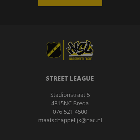
Google Privacy Policy
STREET LEAGUE
Stadionstraat 5
4815NC Breda
CookieScriptConsent
1 maand
CookieScript
076 521 4500
www.nacstreetleague.nl
maatschappelijk@nac.nl