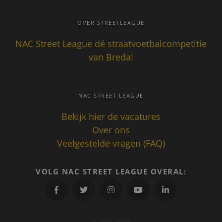
OVER STREETLEAGUE
NAC Street League dé straatvoetbalcompetitie
van Breda!
Aanbieder
/
Naam
Vervaldatum
Omschrij
NAC STREET LEAGUE
Domein
_gid
1 dag
Deze coo
Bekijk hier de vacatures
Google LLC
geplaatst
.nacstreetleague.nl
Over ons
Google An
Het slaat
Veelgestelde vragen (FAQ)
unieke w
voor elke
pagina e
deze bij 
gebruikt
VOLG NAC STREET LEAGUE OVERAL:
paginawe
te tellen 
houden.
_gat_UA-
.nacstreetleague.nl
1 minuut
Dit is een
70357427-1
patroont
cookie in