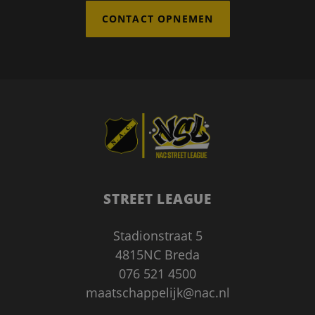
CONTACT OPNEMEN
Google Privacy Policy
STREET LEAGUE
Stadionstraat 5
CookieScriptConsent
1 maand
4815NC Breda
CookieScript
www.nacstreetleague.nl
076 521 4500
maatschappelijk@nac.nl