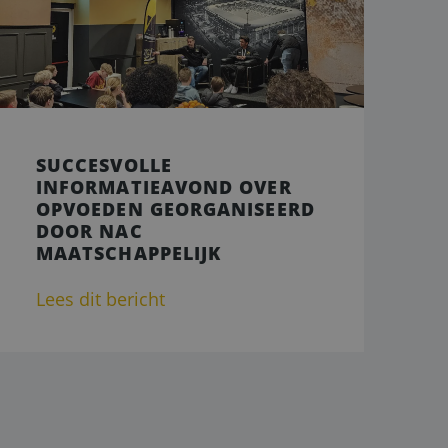
elding en
p basis van de PHP-
emene doeleinden die
ikerssessies te
n een willekeurig
bruikt, kan
oed voorbeeld is het
SUCCESVOLLE
or een gebruiker
INFORMATIEAVOND OVER
OPVOEDEN GEORGANISEERD
okie-Script.com-
DOOR NAC
ezoekers te
ie-Script.com is
MAATSCHAPPELIJK
Lees dit bericht
cs. Het slaat een
werkt deze bij en
 bij te houden.
ogle Analytics,