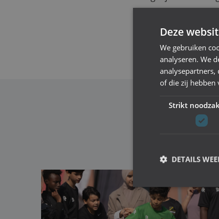
Voor meer informat
Deze websit
via
maatschappeli
We gebruiken coo
analyseren. We de
analysepartners,
of die zij hebbe
Strikt noodzak
DETAILS WE