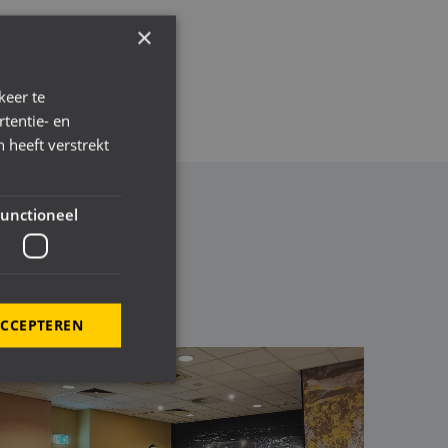
×
 contact opnemen
keer te
tentie- en
 heeft verstrekt
unctioneel
ACCEPTEREN