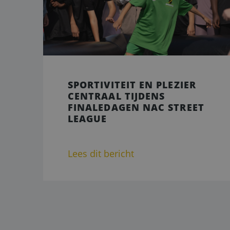
Strikt noodzakelijke
accountbeheer. De we
Naam
PHPSESSID
SPORTIVITEIT EN PLEZIER
CENTRAAL TIJDENS
FINALEDAGEN NAC STREET
CookieScriptConse
LEAGUE
Lees dit bericht
Naam
_gid
_gat_UA-