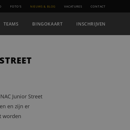
D
FOTO'S
NIEUWS & BLOG
VACATURES
CONTACT
TEAMS
BINGOKAART
INSCHRIJVEN
STREET
NAC Junior Street
n en zijn er
et worden