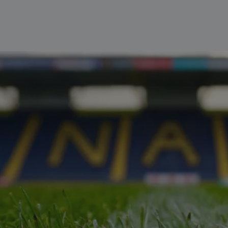
70357427-1
_ga_LH5NBLXX27
_ga_6Q64CGSTSX
_ga