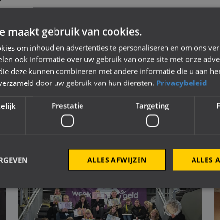
ie over de NAC Street League en het incident kunt u
e maakt gebruik van cookies.
jk@nac.nl
.
kies om inhoud en advertenties te personaliseren en om ons ver
len ook informatie over uw gebruik van onze site met onze adver
 die deze kunnen combineren met andere informatie die u aan hen
n verzameld door uw gebruik van hun diensten.
Privacybeleid
elijk
Prestatie
Targeting
F
MEER NIEUWS
ERGEVEN
ALLES AFWIJZEN
ALLES 
Strikt noodzakelijk
Prestatie
Targeting
Functioneel