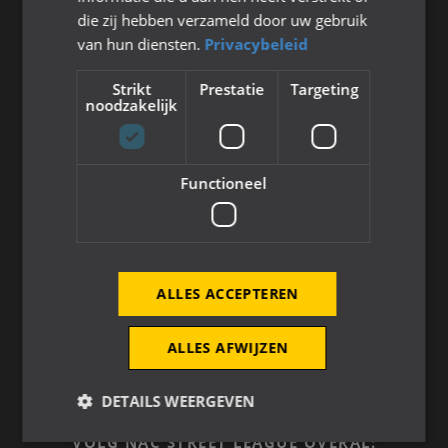
4815NC Breda
die zij hebben verzameld door uw gebruik
076 521 4500
van hun diensten.
Privacybeleid
maatschappelijk@nac.nl
Strikt
Prestatie
Targeting
noodzakelijk
OVER STREETLEAGUE
NAC Street League dé straatvoetbalcompetitie
Functioneel
van Breda!
NAC STREET LEAGUE
ALLES ACCEPTEREN
Bekijk hier de vacatures
ALLES AFWIJZEN
Over ons
Veelgestelde vragen (FAQ)
DETAILS WEERGEVEN
VOLG NAC STREET LEAGUE OVERAL: