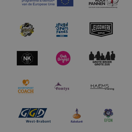
Google Privacy Policy
CookieScriptConsent
1 maand
CookieScript
www.nacstreetleague.nl